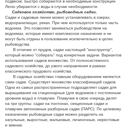
подвеске. Быстро собираются в необходимые конструкции.
Легко убираются с воды в случае необходимости.
Садковое хозяйство, рыбоводные садки.
Садки и садковые линии можно устанавливать в озерах,
водохранилищах, реках. При чем используется только часть
водоема. Это позволяет заниматься рыбоводством на
водоемах, которые имеют комплексное назначение и не
могут быть отданы в пользование исключительно в целях
рыбоводства.
В отличие от прудов, садки настоящий "конструктор",
который можно "собирать" под конкретные задачи. Вариантов
использования садков множество. От полносистемного
садкового хозяйства, до узкого направления в рамках
классического прудового хозяйства.
В садовых хозяйствах главным оборудованием являются
сами садки. Существует множество классификаций садков.
Одна из самых распространенных подразделяет садки для
выращивания на стационарные (для водоемов с постоянным
уровнем воды) и плавучие. Плавучие в свою очередь делят
на три группы: садки на понтонах, секционные садки и
плавучие автономные разборные садки (ПАРС). По целевому
назначению рыбоводные садки можно разделить на
нагульные, выростные, мальковые, личиночные, нерестовые
и зимние.