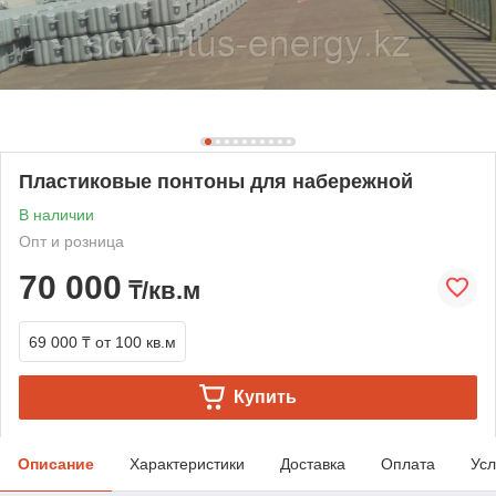
Пластиковые понтоны для набережной
В наличии
Опт и розница
70 000
₸/кв.м
69 000 ₸
от 100 кв.м
Купить
Описание
Характеристики
Доставка
Оплата
Усл