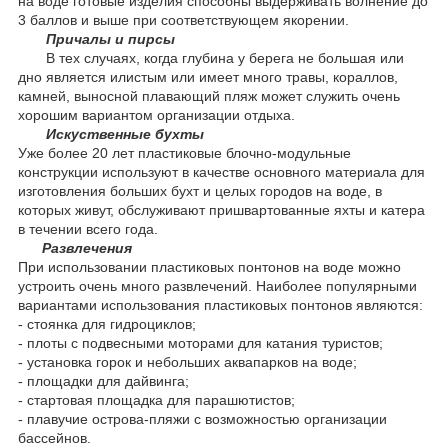
на воде готовые изделия способны выдерживать волнение до
3 баллов и выше при соответствующем якорении.
Причалы и пирсы
В тех случаях, когда глубина у берега не большая или
дно является илистым или имеет много травы, кораллов,
камней, выносной плавающий пляж может служить очень
хорошим вариантом организации отдыха.
Искуственные бухты
Уже более 20 лет пластиковые блочно-модульные
конструкции используют в качестве основного материала для
изготовления больших бухт и целых городов на воде, в
которых живут, обслуживают пришвартованные яхты и катера
в течении всего года.
Развлечения
При использовании пластиковых понтонов на воде можно
устроить очень много развлечений. Наиболее популярными
вариантами использования пластиковых понтонов являются:
- стоянка для гидроциклов;
- плоты с подвесными моторами для катания туристов;
- установка горок и небольших аквапарков на воде;
- площадки для дайвинга;
- стартовая площадка для парашютистов;
- плавучие острова-пляжи с возможностью организации
бассейнов.