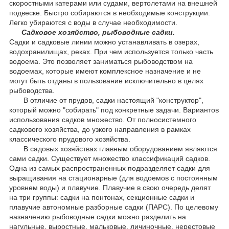
скоростными катерами или судами, вертолетами на внешней
подвеске. Быстро собираются в необходимые конструкции.
Легко убираются с воды в случае необходимости.
Садковое хозяйство, рыбоводные садки.
Садки и садковые линии можно устанавливать в озерах,
водохранилищах, реках. При чем используется только часть
водоема. Это позволяет заниматься рыбоводством на
водоемах, которые имеют комплексное назначение и не
могут быть отданы в пользование исключительно в целях
рыбоводства.
В отличие от прудов, садки настоящий "конструктор",
который можно "собирать" под конкретные задачи. Вариантов
использования садков множество. От полносистемного
садкового хозяйства, до узкого направления в рамках
классического прудового хозяйства.
В садовых хозяйствах главным оборудованием являются
сами садки. Существует множество классификаций садков.
Одна из самых распространенных подразделяет садки для
выращивания на стационарные (для водоемов с постоянным
уровнем воды) и плавучие. Плавучие в свою очередь делят
на три группы: садки на понтонах, секционные садки и
плавучие автономные разборные садки (ПАРС). По целевому
назначению рыбоводные садки можно разделить на
нагульные, выростные, мальковые, личиночные, нерестовые