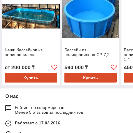
Чаши бассейнов из
Бассейн из
Басс
полипропилена
полипропилена CP-7,2
поли
1.4
200 000
590 000
450
от
₸
₸
Купить
Купить
О нас
Рейтинг не сформирован
Менее 5 отзывов за последний год
Работает с 17.03.2016