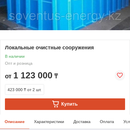
Локальные очистные сооружения
В наличии
Опт и розница
1 123 000
от
₸
423 000 ₸
от 2 шт.
Купить
Описание
Характеристики
Доставка
Оплата
Усл