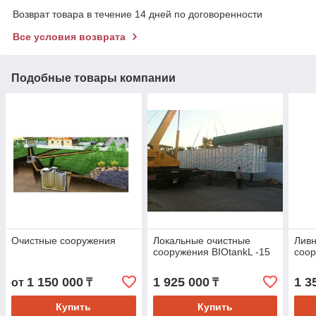
Возврат товара в течение 14 дней по договоренности
Все условия возврата
Подобные товары компании
Очистные сооружения
Локальные очистные
Лив
сооружения BIOtankL -15
соор
1 150 000
1 925 000
1 3
от
₸
₸
Купить
Купить