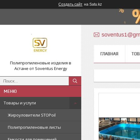
Создать сайт
на Satu.kz
soventus1@gm
ГЛАВНАЯ
ТОВ
Полипропиленовые изделия в
Астане от Soventus Energy
Товары и услуги
Жироуловители STOPoil
Полипропиленовые листы
Емкости для помещений