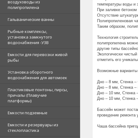
воздуховоды из
температуры воды и 
полипропилена
При заливке бетоном 
Отсутствие штукатур
Гальванические ванны
Полипропиленовая ча
Таким образом, поли
Рыбные комплексы,
установка замкнутого
Технология строител
водоснабжения -УЗВ
полипропилена можно 
другие типы бассейн
Емкости для перевозки живой
Экологически чистый
рыбы
отметить его уникаль
Возможные варианты 
Установка оборотного
водоснабжения для автомоек
Дно – 8 мм, Стенка –
Дно – 8 мм, Стенка –
Пластиковые понтоны, пирсы,
Дно – 10 мм, Стенка 
причалы (Плавучие
Дно – 10 мм, Стенка 
платформы)
Бассейн может поста
Емкости подземные
проведение ремонта 
Емкости и резервуары из
Чаша бассейна пригод
стеклопластика