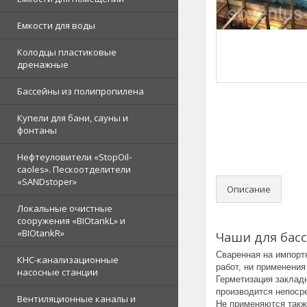
Емкости для воды
Колодцы пластиковые
дренажные
Бассейны из полипропилена
Купели для бани, сауны и
фонтаны
Нефтеуловители «StopOil-
caoles». Пескоотделители
«SANDstoper»
Описание
Локальные очистные
сооружения «BIOtankL» и
«BIOtankR»
Чаши для бас
Сваренная на импорт
КНС-канализационные
работ, ни применени
насосные станции
Герметизация заклад
производится непоср
Вентиляционные каналы и
Не применяются такж