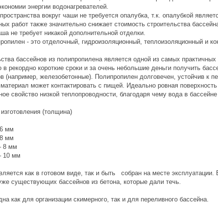
экономии энергии водонагревателей.
пространства вокруг чаши не требуется опалубка, т.к. опалубкой являет
ных работ также значительно снижает стоимость строительства бассейн
ша не требует никакой дополнительной отделки.
пропилен - это отделочный, гидроизоляционный, теплоизоляционный и к
ьства бассейнов из полипропилена является одной из самых практичны
в рекордно короткие сроки и за очень небольшие деньги получить басс
ов (например, железобетонные). Полипропилен долговечен, устойчив к п
 материал может контактировать с пищей. Идеально ровная поверхность
ное свойство низкой теплопроводности, благодаря чему вода в бассейн
изготовления (толщина)
 6 мм
 8 мм
– 8 мм
– 10 мм
вляется как в готовом виде, так и быть собран на месте эксплуатации
уже существующих бассейнов из бетона, которые дали течь.
на как для организации скимерного, так и для переливного бассейна.