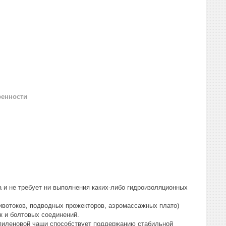
ренности
 и не требует ни выполнения каких-либо гидроизоляционных
ивотоков, подводных прожекторов, аэромассажных плато)
 и болтовых соединений.
опиленовой чаши способствует поддержанию стабильной