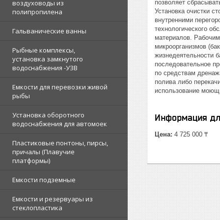
воздуховоды из
позволяет сбрасывать
полипропилена
Установка очистки ст
внутренними перегор
технологического обс
Гальванические ванны
материалов. Рабочим
микроорганизмов (бак
Рыбные комплексы,
жизнедеятельности б
установка замкнутого
последовательное пр
водоснабжения -УЗВ
по средствам дренаж
полива либо перекач
Емкости для перевозки живой
использование моющи
рыбы
Установка оборотного
Информация дл
водоснабжения для автомоек
Цена:
4 725 000 ₸
Пластиковые понтоны, пирсы,
причалы (Плавучие
платформы)
Емкости подземные
Емкости и резервуары из
стеклопластика