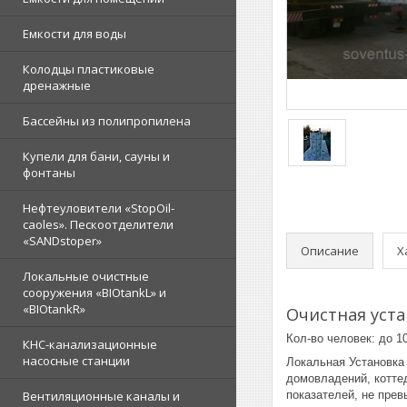
Емкости для воды
Колодцы пластиковые
дренажные
Бассейны из полипропилена
Купели для бани, сауны и
фонтаны
Нефтеуловители «StopOil-
caoles». Пескоотделители
«SANDstoper»
Описание
Х
Локальные очистные
сооружения «BIOtankL» и
«BIOtankR»
Очистная уст
Кол-во человек: до 1
КНС-канализационные
насосные станции
Локальная Установка
домовладений, коттед
Вентиляционные каналы и
показателей, не пре