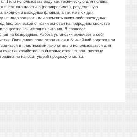
.п.) или использовать воду как техническую для полива.
го инертного пластика (полипропилен), разделенную
и, входной и выходные фланцы, а так же люк для
ку не надо заливать или засыпать каких-либо расходных
д биологической очистки основан на природном свойстве
и вещества как источник питания. В процессе
спад на безвредные. Работа установки включает в себя
истки. Очищенная вода отводиться в ближайший водоток или
водиться в пластиковый накопитель и использоваться для
я очистки хозяйственно-бытовых сточных вод, поэтому
рациях не наносит ущерб процессу очистки.