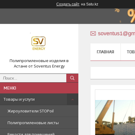
Создать сайт
на Satu.kz
soventus1@gm
ГЛАВНАЯ
ТОВ
Полипропиленовые изделия в
Астане от Soventus Energy
Товары и услуги
Жироуловители STOPoil
Полипропиленовые листы
Емкости для помещений