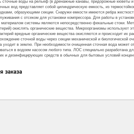
 сточные воды на рельеф (в дренажные канавы, придорожные кюветы и т
очных вод представляет собой цилиндрическую емкость, из термостойко
одками, образующими секции. Снаружи емкости имеются ребра жесткост
луживания с отсеком для установки компрессора. Для работы в установ
 материалом системы являются непосредственно фекальные стоки. Мето
терий) окислять органические вещества. Микроорганизмы используют эт
актерий вредные органические вещества окисляются и происходит их ра
охождение сточной воды через секции механической и биологической оч
а уходит в землю. При необходимости очищенная сточная вода может от
иваться в водоем насосом любого типа. ЛОС специально разработана дл
х и дезинфицирующих средств в обычных для бытовых условий концент
я заказа