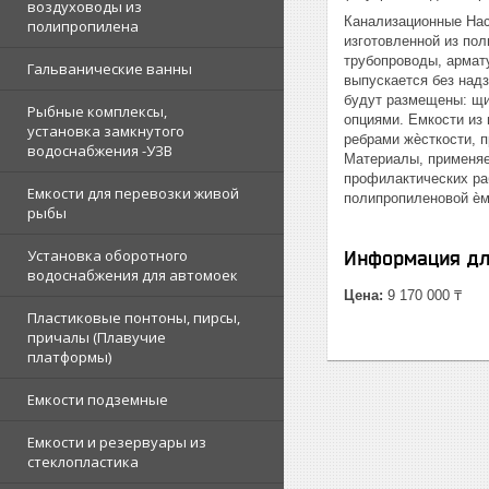
воздуховоды из
Канализационные Нас
полипропилена
изготовленной из по
трубопроводы, армат
Гальванические ванны
выпускается без надз
будут размещены: щи
Рыбные комплексы,
опциями. Емкости из
установка замкнутого
ребрами жѐсткости, 
водоснабжения -УЗВ
Материалы, применяе
профилактических ра
Емкости для перевозки живой
полипропиленовой ѐм
рыбы
Установка оборотного
Информация дл
водоснабжения для автомоек
Цена:
9 170 000 ₸
Пластиковые понтоны, пирсы,
причалы (Плавучие
платформы)
Емкости подземные
Емкости и резервуары из
стеклопластика