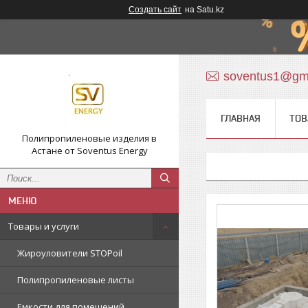
Создать сайт
на Satu.kz
soventus1@gm
ГЛАВНАЯ
ТОВ
Полипропиленовые изделия в
Астане от Soventus Energy
Товары и услуги
Жироуловители STOPoil
Полипропиленовые листы
Емкости для помещений