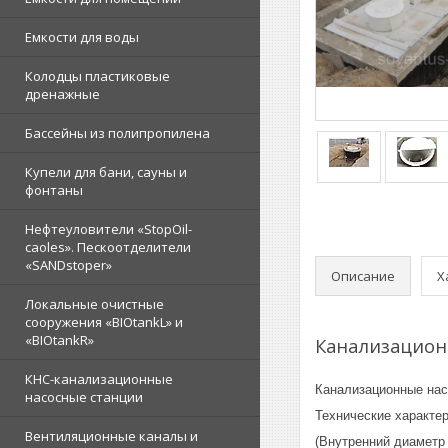
Емкости для воды
Колодцы пластиковые
дренажные
Бассейны из полипропилена
Купели для бани, сауны и
фонтаны
Нефтеуловители «StopOil-
caoles». Пескоотделители
«SANDstoper»
Описание
Х
Локальные очистные
сооружения «BIOtankL» и
«BIOtankR»
Канализацион
КНС-канализационные
Канализационные нас
насосные станции
Технические характер
Вентиляционные каналы и
(Внутренний диаметр 