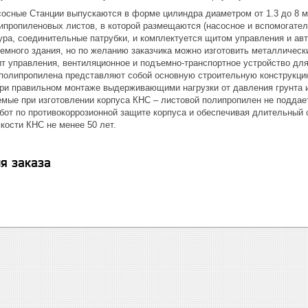
осные Станции выпускаются в форме цилиндра диаметром от 1.3 до 8 м.
липропиленовых листов, в которой размещаются (насосное и вспомогател
ура, соединительные патрубки, и комплектуется щитом управления и ав
емного здания, но по желанию заказчика можно изготовить металлически
т управления, вентиляционное и подъемно-транспортное устройство для
 полипропилена представляют собой основную строительную конструкц
при правильном монтаже выдерживающими нагрузки от давления грунта и
мые при изготовлении корпуса КНС – листовой полипропилен не поддае
бот по противокоррозионной защите корпуса и обеспечивая длительный
кости КНС не менее 50 лет.
я заказа