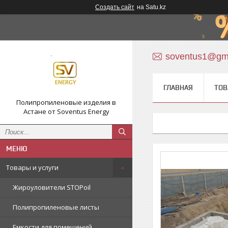
Создать сайт
на Satu.kz
soventus1@gm
ГЛАВНАЯ
ТОВ
Полипропиленовые изделия в
Астане от Soventus Energy
Товары и услуги
Жироуловители STOPoil
Полипропиленовые листы
Емкости для помещений