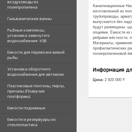
воздуховоды из
Канализационные Нас
полипропилена
изготовленной из по
трубопроводы, армат
Гальванические ванны
выпускается без надз
будут размещены: щи
Рыбные комплексы,
опциями. Емкости из
установка замкнутого
ребрами жѐсткости, 
водоснабжения -УЗВ
Материалы, применяе
профилактических ра
Емкости для перевозки живой
полипропиленовой ѐм
рыбы
Установка оборотного
Информация дл
водоснабжения для автомоек
Цена:
2 920 000 ₸
Пластиковые понтоны, пирсы,
причалы (Плавучие
платформы)
Емкости подземные
Емкости и резервуары из
стеклопластика