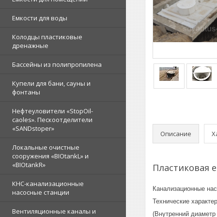
Емкости для воды
Колодцы пластиковые
дренажные
Бассейны из полипропилена
Купели для бани, сауны и
фонтаны
Нефтеуловители «StopOil-
caoles». Пескоотделители
«SANDstoper»
Описание
Х
Локальные очистные
сооружения «BIOtankL» и
«BIOtankR»
Пластиковая 
КНС-канализационные
Канализационные нас
насосные станции
Технические характер
Вентиляционные каналы и
(Внутренний диаметр 