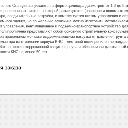
осные Станции выпускаются в форме цилиндра диаметром от 1.3 до 8 м.
липропиленовых листов, в которой размещаются (насосное и вспомогател
ура, соединительные патрубки, и комплектуется щитом управления и ав
емного здания, но по желанию заказчика можно изготовить металлически
т управления, вентиляционное и подъемно-транспортное устройство для
 полипропилена представляют собой основную строительную конструкц
при правильном монтаже выдерживающими нагрузки от давления грунта и
мые при изготовлении корпуса КНС – листовой полипропилен не поддае
бот по противокоррозионной защите корпуса и обеспечивая длительный
кости КНС не менее 50 лет.
я заказа