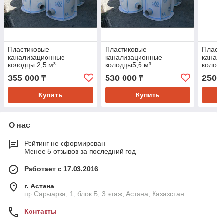
Пластиковые
Пластиковые
Пла
канализационные
канализационные
кан
колодцы 2,5 м³
колодцы5,6 м³
коло
355 000
530 000
250
₸
₸
Купить
Купить
О нас
Рейтинг не сформирован
Менее 5 отзывов за последний год
Работает с 17.03.2016
г. Астана
пр.Сарыарка, 1, блок Б, 3 этаж, Астана, Казахстан
Контакты