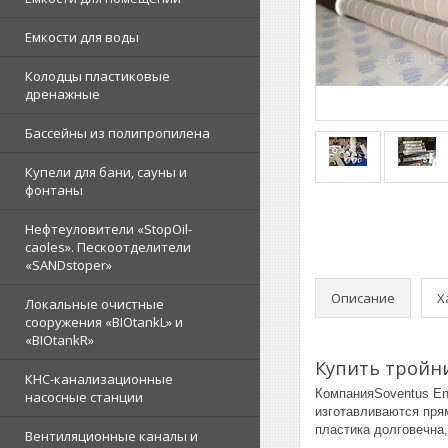
Емкости для воды
Колодцы пластиковые
дренажные
Бассейны из полипропилена
Купели для бани, сауны и
фонтаны
Нефтеуловители «StopOil-
caoles». Пескоотделители
«SANDstoper»
Описание
Х
Локальные очистные
сооружения «BIOtankL» и
«BIOtankR»
Купить тройни
КНС-канализационные
КомпанияSoventus En
насосные станции
изготавливаются пря
пластика долговечна
Вентиляционные каналы и