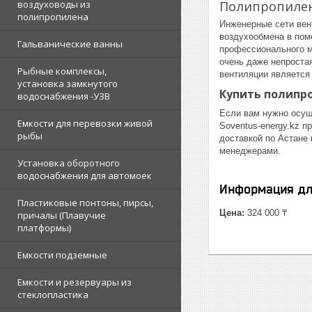
Полипропилен
воздуховоды из
полипропилена
Инженерные сети вен
воздухообмена в пом
Гальванические ванны
профессионального м
очень даже непроста
Рыбные комплексы,
вентиляции является
установка замкнутого
Купить полипр
водоснабжения -УЗВ
Если вам нужно осущ
Емкости для перевозки живой
Soventus-energy.kz 
рыбы
доставкой по Астане
менеджерами.
Установка оборотного
водоснабжения для автомоек
Информация дл
Пластиковые понтоны, пирсы,
Цена:
324 000 ₸
причалы (Плавучие
платформы)
Емкости подземные
Емкости и резервуары из
стеклопластика