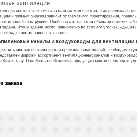
овая вентиляция
тиляции состоят из множества важных компонентов, и их реализация д
ещении прямым образом зависит от грамотного проектирования, правиль
онтажа всей конструкции. Особенно это касается объектов высоких габа
я задача. Чтобы здание могло, равномерно во всех его уголках, «дышат
 прокладка вентиляционных каналов.
опиленовые каналы и воздуховоды для вентиляции 
ествить монтаж вентиляции для промышленных зданий, необходимо куп
представлен широкий ассортимент вентиляционных каналов и воздуховодо
 и Казахстану. Подобрать необходимую продукцию можно с помощью удо
я заказа