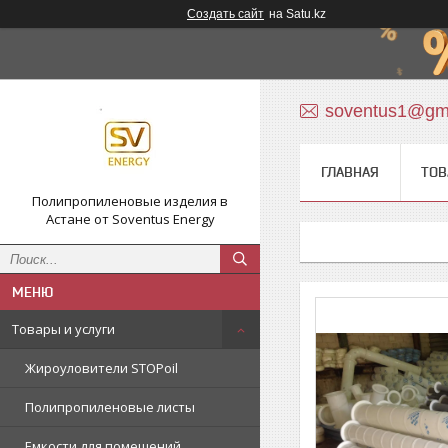
Создать сайт
на Satu.kz
soventus1@gm
ГЛАВНАЯ
ТОВ
Полипропиленовые изделия в
Астане от Soventus Energy
Товары и услуги
Жироуловители STOPoil
Полипропиленовые листы
Емкости для помещений