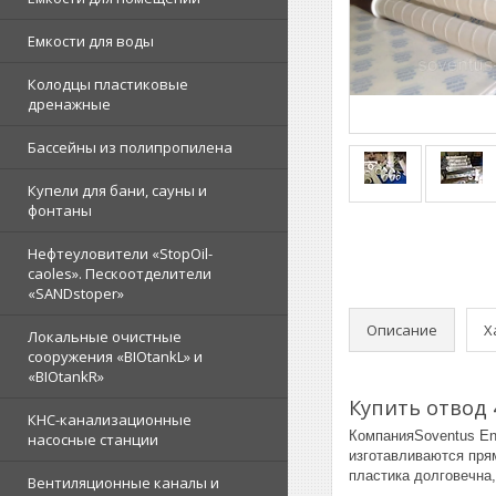
Емкости для воды
Колодцы пластиковые
дренажные
Бассейны из полипропилена
Купели для бани, сауны и
фонтаны
Нефтеуловители «StopOil-
caoles». Пескоотделители
«SANDstoper»
Описание
Х
Локальные очистные
сооружения «BIOtankL» и
«BIOtankR»
Купить отвод 
КНС-канализационные
КомпанияSoventus En
насосные станции
изготавливаются пря
пластика долговечна
Вентиляционные каналы и