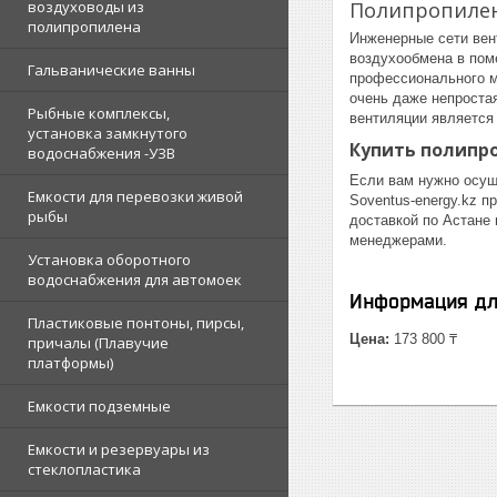
Полипропилен
воздуховоды из
полипропилена
Инженерные сети вен
воздухообмена в пом
Гальванические ванны
профессионального м
очень даже непроста
Рыбные комплексы,
вентиляции является
установка замкнутого
Купить полипр
водоснабжения -УЗВ
Если вам нужно осущ
Емкости для перевозки живой
Soventus-energy.kz 
рыбы
доставкой по Астане
менеджерами.
Установка оборотного
водоснабжения для автомоек
Информация дл
Пластиковые понтоны, пирсы,
Цена:
173 800 ₸
причалы (Плавучие
платформы)
Емкости подземные
Емкости и резервуары из
стеклопластика