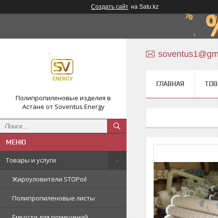
Создать сайт
на Satu.kz
soventus1@gm
ГЛАВНАЯ
ТОВ
Полипропиленовые изделия в
Астане от Soventus Energy
Товары и услуги
Жироуловители STOPoil
Полипропиленовые листы
Емкости для помещений