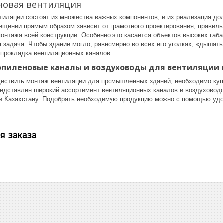
овая вентиляция
тиляции состоят из множества важных компонентов, и их реализация д
ещении прямым образом зависит от грамотного проектирования, правиль
онтажа всей конструкции. Особенно это касается объектов высоких габа
я задача. Чтобы здание могло, равномерно во всех его уголках, «дышат
 прокладка вентиляционных каналов.
опиленовые каналы и воздуховоды для вентиляции 
ествить монтаж вентиляции для промышленных зданий, необходимо куп
представлен широкий ассортимент вентиляционных каналов и воздуховодо
 и Казахстану. Подобрать необходимую продукцию можно с помощью удо
я заказа