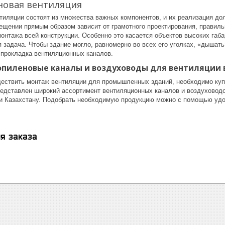
овая вентиляция
тиляции состоят из множества важных компонентов, и их реализация д
ещении прямым образом зависит от грамотного проектирования, правиль
онтажа всей конструкции. Особенно это касается объектов высоких габа
я задача. Чтобы здание могло, равномерно во всех его уголках, «дышат
 прокладка вентиляционных каналов.
опиленовые каналы и воздуховоды для вентиляции 
ествить монтаж вентиляции для промышленных зданий, необходимо куп
представлен широкий ассортимент вентиляционных каналов и воздуховодо
 и Казахстану. Подобрать необходимую продукцию можно с помощью удо
я заказа