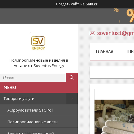
Создать сайт
на Satu.kz
soventus1@gm
ГЛАВНАЯ
ТОВ
Полипропиленовые изделия в
Астане от Soventus Energy
Товары и услуги
Жироуловители STOPoil
Полипропиленовые листы
Емкости для помещений