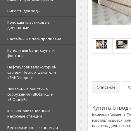
Емкости для воды
Колодцы пластиковые
дренажные
Бассейны из полипропилена
Купели для бани, сауны и
фонтаны
Нефтеуловители «StopOil-
caoles». Пескоотделители
«SANDstoper»
Описание
Х
Локальные очистные
сооружения «BIOtankL» и
«BIOtankR»
Купить отвод 
КНС-канализационные
КомпанияSoventus En
насосные станции
изготавливаются пря
пластика долговечна
Вентиляционные каналы и