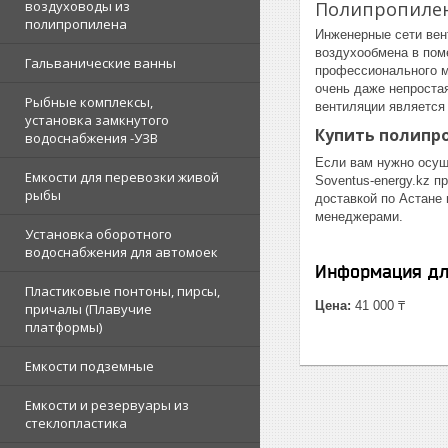
Полипропилен
воздуховоды из
полипропилена
Инженерные сети вен
воздухообмена в пом
Гальванические ванны
профессионального м
очень даже непроста
Рыбные комплексы,
вентиляции является
установка замкнутого
Купить полипр
водоснабжения -УЗВ
Если вам нужно осущ
Емкости для перевозки живой
Soventus-energy.kz 
рыбы
доставкой по Астане
менеджерами.
Установка оборотного
водоснабжения для автомоек
Информация дл
Пластиковые понтоны, пирсы,
Цена:
41 000 ₸
причалы (Плавучие
платформы)
Емкости подземные
Емкости и резервуары из
стеклопластика