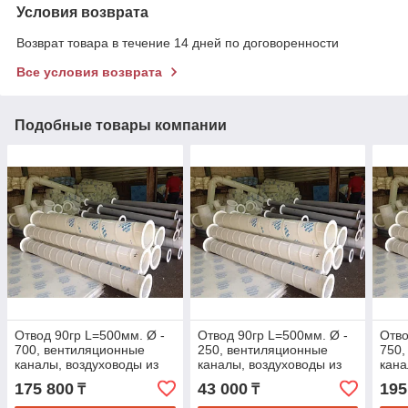
Условия возврата
Возврат товара в течение 14 дней по договоренности
Все условия возврата
Подобные товары компании
Отвод 90гр L=500мм. Ø -
Отвод 90гр L=500мм. Ø -
Отво
700, вентиляционные
250, вентиляционные
750,
каналы, воздуховоды из
каналы, воздуховоды из
кана
полипропилена
полипропилена
пол
175 800
43 000
195
₸
₸