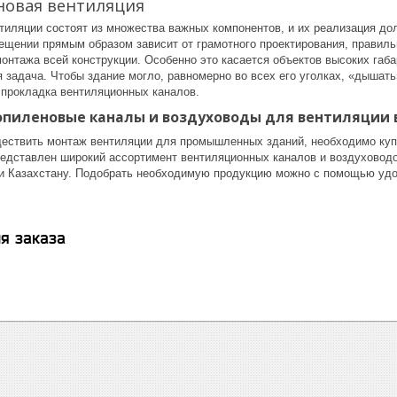
овая вентиляция
тиляции состоят из множества важных компонентов, и их реализация д
ещении прямым образом зависит от грамотного проектирования, правиль
онтажа всей конструкции. Особенно это касается объектов высоких габа
я задача. Чтобы здание могло, равномерно во всех его уголках, «дышат
 прокладка вентиляционных каналов.
опиленовые каналы и воздуховоды для вентиляции 
ествить монтаж вентиляции для промышленных зданий, необходимо куп
представлен широкий ассортимент вентиляционных каналов и воздуховодо
 и Казахстану. Подобрать необходимую продукцию можно с помощью удо
я заказа