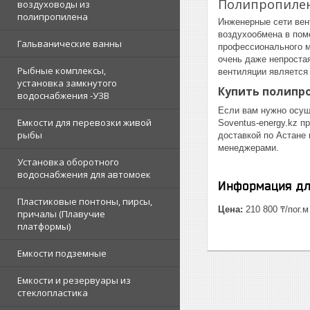
Полипропилен
воздуховоды из
полипропилена
Инженерные сети вен
воздухообмена в пом
Гальванические ванны
профессионального м
очень даже непроста
Рыбные комплексы,
вентиляции является
установка замкнутого
Купить полипр
водоснабжения -УЗВ
Если вам нужно осущ
Емкости для перевозки живой
Soventus-energy.kz 
рыбы
доставкой по Астане
менеджерами.
Установка оборотного
водоснабжения для автомоек
Информация дл
Пластиковые понтоны, пирсы,
Цена:
210 800 ₸/пог.м
причалы (Плавучие
платформы)
Емкости подземные
Емкости и резервуары из
стеклопластика