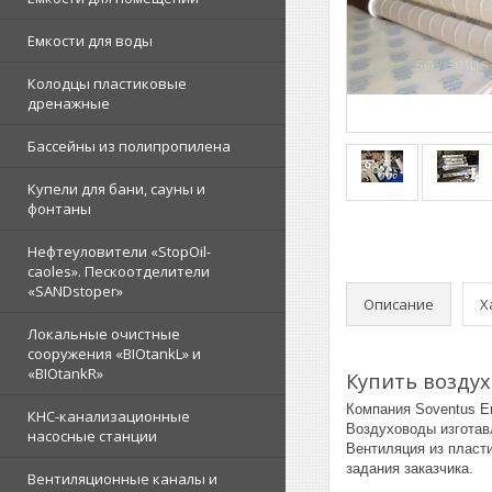
Емкости для воды
Колодцы пластиковые
дренажные
Бассейны из полипропилена
Купели для бани, сауны и
фонтаны
Нефтеуловители «StopOil-
caoles». Пескоотделители
«SANDstoper»
Описание
Х
Локальные очистные
сооружения «BIOtankL» и
«BIOtankR»
Купить воздух
Компания Soventus E
КНС-канализационные
Воздуховоды изготав
насосные станции
Вентиляция из пласт
задания заказчика.
Вентиляционные каналы и