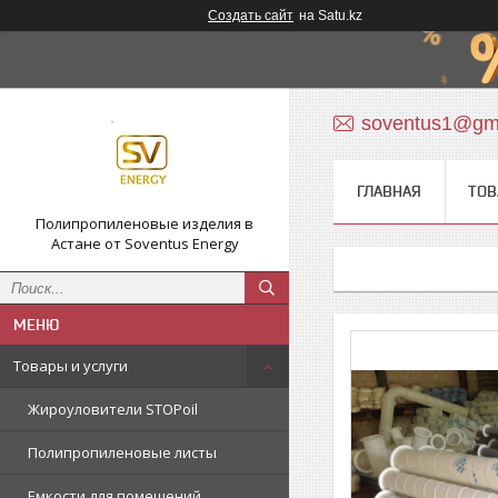
Создать сайт
на Satu.kz
soventus1@gm
ГЛАВНАЯ
ТОВ
Полипропиленовые изделия в
Астане от Soventus Energy
Товары и услуги
Жироуловители STOPoil
Полипропиленовые листы
Емкости для помещений