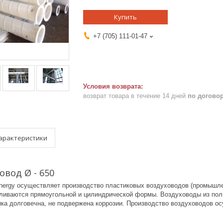
Купить
+7 (705) 111-01-47
возврат товара в течение 14 дней
по догово
арактеристики
овод Ø - 650
nergy осуществляет производство пластиковых воздуховодов (промышлен
ливаются прямоугольной и цилиндрической формы. Воздуховоды из поли
ика долговечна, не подвержена коррозии. Производство воздуховодов о