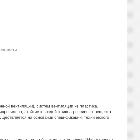
ренности
ной вентиляции), систем вентиляции из пластика.
пропилена, стойкие к воздействию агрессивных веществ.
существляется на основании спецификации, технического
олжна выполнять ряд обязательных условий. Эффективность