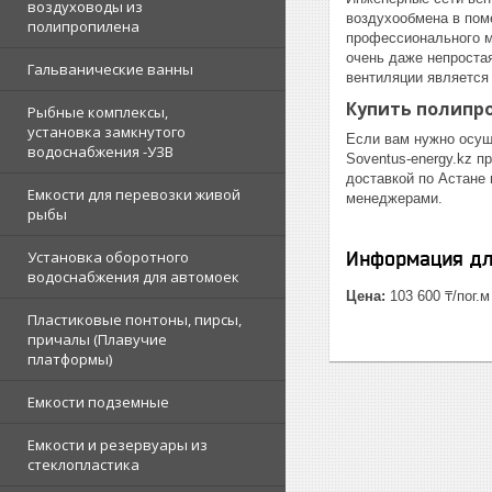
воздуховоды из
воздухообмена в пом
полипропилена
профессионального м
очень даже непроста
Гальванические ванны
вентиляции является
Купить полипр
Рыбные комплексы,
установка замкнутого
Если вам нужно осущ
водоснабжения -УЗВ
Soventus-energy.kz 
доставкой по Астане
Емкости для перевозки живой
менеджерами.
рыбы
Информация дл
Установка оборотного
водоснабжения для автомоек
Цена:
103 600 ₸/пог.м
Пластиковые понтоны, пирсы,
причалы (Плавучие
платформы)
Емкости подземные
Емкости и резервуары из
стеклопластика