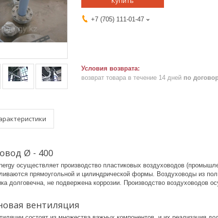
Купить
+7 (705) 111-01-47
возврат товара в течение 14 дней
по догово
арактеристики
овод Ø - 400
nergy осуществляет производство пластиковых воздуховодов (промышлен
ливаются прямоугольной и цилиндрической формы. Воздуховоды из поли
ика долговечна, не подвержена коррозии. Производство воздуховодов о
овая вентиляция
тиляции состоят из множества важных компонентов, и их реализация д