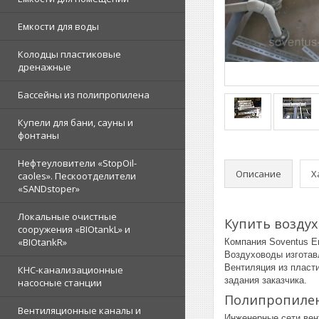
Емкости для воды
Колодцы пластиковые
дренажные
Бассейны из полипропилена
Купели для бани, сауны и
фонтаны
Нефтеуловители «StopOil-
Описание
Х
caoles». Пескоотделители
«SANDstoper»
Локальные очистные
Купить воздух
сооружения «BIOtankL» и
«BIOtankR»
Компания Soventus E
Воздуховоды изготав
Вентиляция из пласт
КНС-канализационные
задания заказчика.
насосные станции
Полипропилен
Вентиляционные каналы и
Инженерные сети вен