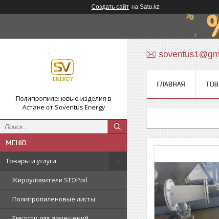
Создать сайт
на Satu.kz
soventus1@gm
ГЛАВНАЯ
ТОВ
Полипропиленовые изделия в
Астане от Soventus Energy
Товары и услуги
Жироуловители STOPoil
Полипропиленовые листы
Емкости для помещений