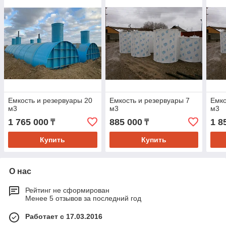
Емкость и резервуары 20
Емкость и резервуары 7
Емко
м3
м3
м3
1 765 000
885 000
1 8
₸
₸
Купить
Купить
О нас
Рейтинг не сформирован
Менее 5 отзывов за последний год
Работает с 17.03.2016