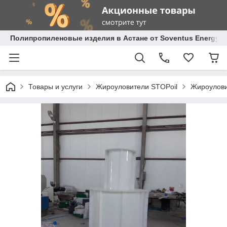
Полипропиленовые изделия в Астане от Soventus Energy
Товары и услуги
Жироуловители STOPoil
Жироулови