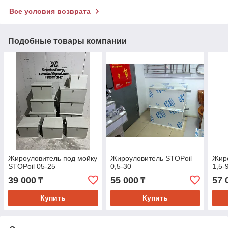
Все условия возврата
Подобные товары компании
Жироуловитель под мойку
Жироуловитель STOPoil
Жиро
STOPoil 05-25
0,5-30
1,5-
39 000
55 000
57 
₸
₸
Купить
Купить