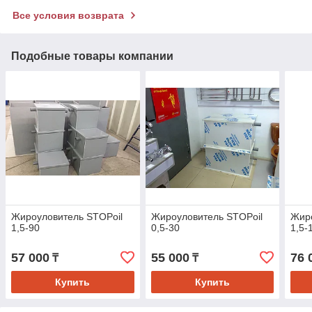
Все условия возврата
Подобные товары компании
Жироуловитель STOPoil
Жироуловитель STOPoil
Жиро
1,5-90
0,5-30
1,5-
57 000
55 000
76 
₸
₸
Купить
Купить