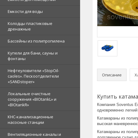
Емкости для воды
Колодцы пластиковые
дренажные
Бассейны из полипропилена
Купели для бани, сауны и
фонтаны
Нефтеуловители «StopOil-
Описание
Х
caoles». Пескоотделители
«SANDstoper»
Локальные очистные
Купить катама
сооружения «BIOtankL» и
«BIOtankR»
Компания Soventus E
одновременно легкий
КНС-канализационные
Катамараны из полипр
насосные станции
высокая маневреннос
Катамараны из полип
Вентиляционные каналы и
долговечное судно дл