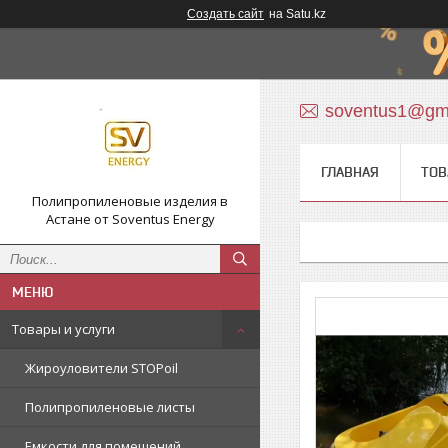
Создать сайт
на Satu.kz
soventus1@gm
ГЛАВНАЯ
ТОВ
Полипропиленовые изделия в
Астане от Soventus Energy
Товары и услуги
Жироуловители STOPoil
Полипропиленовые листы
Емкости для помещений