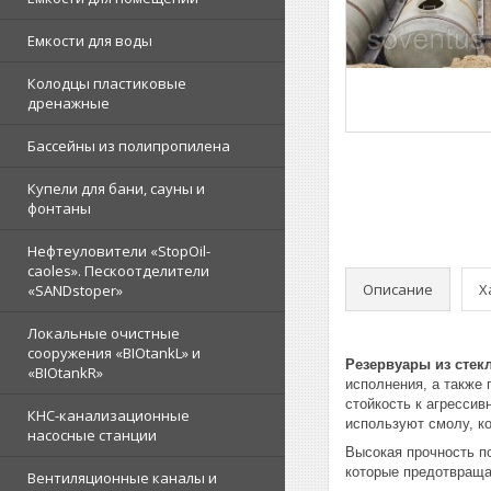
Емкости для воды
Колодцы пластиковые
дренажные
Бассейны из полипропилена
Купели для бани, сауны и
фонтаны
Нефтеуловители «StopOil-
caoles». Пескоотделители
Описание
Х
«SANDstoper»
Локальные очистные
сооружения «BIOtankL» и
Резервуары из стек
«BIOtankR»
исполнения, а также
стойкость к агрессив
КНС-канализационные
используют смолу, к
насосные станции
Высокая прочность п
которые предотвращ
Вентиляционные каналы и