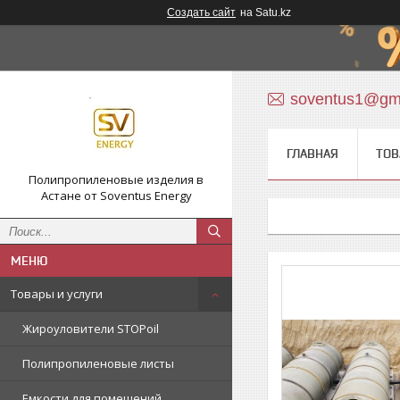
Создать сайт
на Satu.kz
soventus1@gm
ГЛАВНАЯ
ТОВ
Полипропиленовые изделия в
Астане от Soventus Energy
Товары и услуги
Жироуловители STOPoil
Полипропиленовые листы
Емкости для помещений